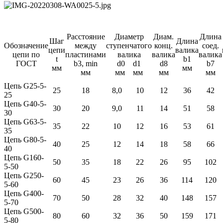
Расстояние
Диаметр
Диам.
Длина
Шаг
Длина
Обозначение
между
ступенчатого
конц.
соед.
цепи
валика
цепи по
пластинами
валика
валика
валика
t
b1
ГОСТ
b3, min
d0 d1
d8
b7
мм
мм
мм
мм мм
мм
мм
Цепь G25-5-
25
18
8,0
10
12
36
42
25
Цепь G40-5-
30
20
9,0
11
14
51
58
30
Цепь G63-5-
35
22
10
12
16
53
61
35
Цепь G80-5-
40
25
12
14
18
58
66
40
Цепь G160-
50
35
18
22
26
95
102
5-50
Цепь G250-
60
45
23
26
36
114
120
5-60
Цепь G400-
70
50
28
32
40
148
157
5-70
Цепь G500-
80
60
32
36
50
159
171
5-80