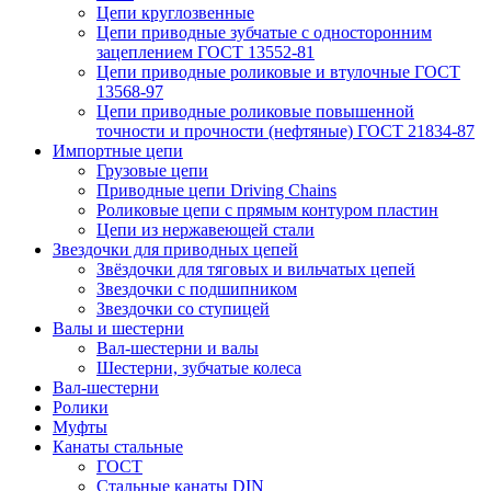
Цепи круглозвенные
Цепи приводные зубчатые с односторонним
зацеплением ГОСТ 13552-81
Цепи приводные роликовые и втулочные ГОСТ
13568-97
Цепи приводные роликовые повышенной
точности и прочности (нефтяные) ГОСТ 21834-87
Импортные цепи
Грузовые цепи
Приводные цепи Driving Chains
Роликовые цепи с прямым контуром пластин
Цепи из нержавеющей стали
Звездочки для приводных цепей
Звёздочки для тяговых и вильчатых цепей
Звездочки с подшипником
Звездочки со ступицей
Валы и шестерни
Вал-шестерни и валы
Шестерни, зубчатые колеса
Вал-шестерни
Ролики
Муфты
Канаты стальные
ГОСТ
Стальные канаты DIN