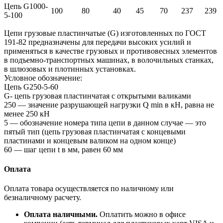
Цепь G1000-
100
80
40
45
70
237
239
5-100
Цепи грузовые пластинчатые (G) изготовленных по ГОСТ
191-82 предназначены для передачи высоких усилий и
применяться в качестве грузовых и противовесных элементов
в подъемно-транспортных машинах, в волочильных станках,
в шлюзовых и плотинных установках.
Условное обозначение:
Цепь G250-5-60
G- цепь грузовая пластинчатая с открытыми валиками
250 — значение разрушающей нагрузки Q min в кН, равна не
менее 250 кН
5 — обозначение номера типа цепи в данном случае — это
пятый тип (цепь грузовая пластинчатая с концевыми
пластинами и концевым валиком на одном конце)
60 — шаг цепи t в мм, равен 60 мм
Оплата
Оплата товара осуществляется по наличному или
безналичному расчету.
Оплата наличными.
Оплатить можно в офисе