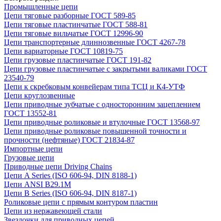
Промышленные цепи
Цепи тяговые разборные ГОСТ 589-85
Цепи тяговые пластинчатые ГОСТ 588-81
Цепи тяговые вильчатые ГОСТ 12996-90
Цепи транспортерные длиннозвенные ГОСТ 4267-78
Цепи вариаторные ГОСТ 10819-75
Цепи грузовые пластинчатые ГОСТ 191-82
Цепи грузовые пластинчатые с закрытыми валиками ГОСТ
23540-79
Цепи к скребковым конвейерам типа ТСЦ и К4-УТФ
Цепи круглозвенные
Цепи приводные зубчатые с односторонним зацеплением
ГОСТ 13552-81
Цепи приводные роликовые и втулочные ГОСТ 13568-97
Цепи приводные роликовые повышенной точности и
прочности (нефтяные) ГОСТ 21834-87
Импортные цепи
Грузовые цепи
Приводные цепи Driving Chains
Цепи A Series (ISO 606-94, DIN 8188-1)
Цепи ANSI B29.1M
Цепи B Series (ISO 606-94, DIN 8187-1)
Роликовые цепи с прямым контуром пластин
Цепи из нержавеющей стали
Звездочки для приводных цепей