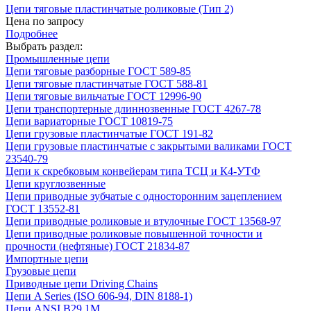
Цепи тяговые пластинчатые роликовые (Тип 2)
Цена по запросу
Подробнее
Выбрать раздел:
Промышленные цепи
Цепи тяговые разборные ГОСТ 589-85
Цепи тяговые пластинчатые ГОСТ 588-81
Цепи тяговые вильчатые ГОСТ 12996-90
Цепи транспортерные длиннозвенные ГОСТ 4267-78
Цепи вариаторные ГОСТ 10819-75
Цепи грузовые пластинчатые ГОСТ 191-82
Цепи грузовые пластинчатые с закрытыми валиками ГОСТ
23540-79
Цепи к скребковым конвейерам типа ТСЦ и К4-УТФ
Цепи круглозвенные
Цепи приводные зубчатые с односторонним зацеплением
ГОСТ 13552-81
Цепи приводные роликовые и втулочные ГОСТ 13568-97
Цепи приводные роликовые повышенной точности и
прочности (нефтяные) ГОСТ 21834-87
Импортные цепи
Грузовые цепи
Приводные цепи Driving Chains
Цепи A Series (ISO 606-94, DIN 8188-1)
Цепи ANSI B29.1M