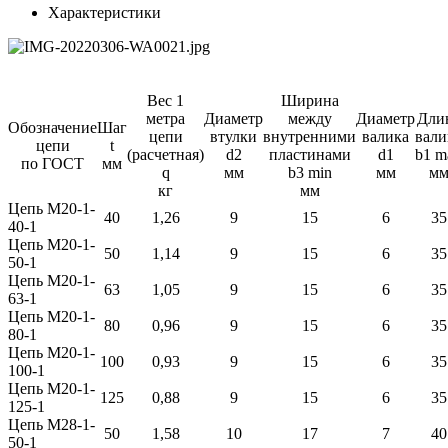
Характеристики
Вес 1
Ширина
метра
Диаметр
между
Диаметр
Дли
Обозначение
Шаг
цепи
втулки
внутренними
валика
вали
цепи
t
(расчетная)
d2
пластинами
d1
b1 m
по ГОСТ
мм
q
мм
b3 min
мм
м
кг
мм
Цепь М20-1-
40
1,26
9
15
6
35
40-1
Цепь М20-1-
50
1,14
9
15
6
35
50-1
Цепь М20-1-
63
1,05
9
15
6
35
63-1
Цепь М20-1-
80
0,96
9
15
6
35
80-1
Цепь М20-1-
100
0,93
9
15
6
35
100-1
Цепь М20-1-
125
0,88
9
15
6
35
125-1
Цепь М28-1-
50
1,58
10
17
7
40
50-1