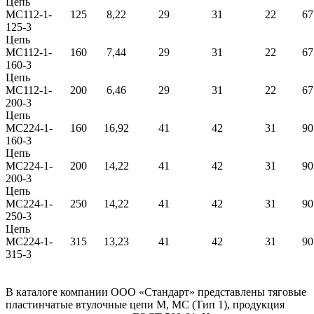
Цепь
МС112-1-
125
8,22
29
31
22
67
125-3
Цепь
МС112-1-
160
7,44
29
31
22
67
160-3
Цепь
МС112-1-
200
6,46
29
31
22
67
200-3
Цепь
МС224-1-
160
16,92
41
42
31
90
160-3
Цепь
МС224-1-
200
14,22
41
42
31
90
200-3
Цепь
МС224-1-
250
14,22
41
42
31
90
250-3
Цепь
МС224-1-
315
13,23
41
42
31
90
315-3
В каталоге компании ООО «Стандарт» представлены тяговые
пластинчатые втулочные цепи М, МС (Тип 1), продукция