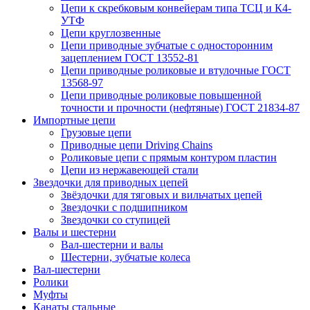
Цепи к скребковым конвейерам типа ТСЦ и К4-
УТФ
Цепи круглозвенные
Цепи приводные зубчатые с односторонним
зацеплением ГОСТ 13552-81
Цепи приводные роликовые и втулочные ГОСТ
13568-97
Цепи приводные роликовые повышенной
точности и прочности (нефтяные) ГОСТ 21834-87
Импортные цепи
Грузовые цепи
Приводные цепи Driving Chains
Роликовые цепи с прямым контуром пластин
Цепи из нержавеющей стали
Звездочки для приводных цепей
Звёздочки для тяговых и вильчатых цепей
Звездочки с подшипником
Звездочки со ступицей
Валы и шестерни
Вал-шестерни и валы
Шестерни, зубчатые колеса
Вал-шестерни
Ролики
Муфты
Канаты стальные