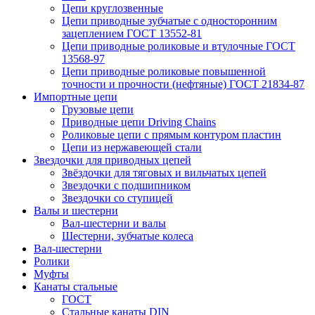
Цепи круглозвенные
Цепи приводные зубчатые с односторонним
зацеплением ГОСТ 13552-81
Цепи приводные роликовые и втулочные ГОСТ
13568-97
Цепи приводные роликовые повышенной
точности и прочности (нефтяные) ГОСТ 21834-87
Импортные цепи
Грузовые цепи
Приводные цепи Driving Chains
Роликовые цепи с прямым контуром пластин
Цепи из нержавеющей стали
Звездочки для приводных цепей
Звёздочки для тяговых и вильчатых цепей
Звездочки с подшипником
Звездочки со ступицей
Валы и шестерни
Вал-шестерни и валы
Шестерни, зубчатые колеса
Вал-шестерни
Ролики
Муфты
Канаты стальные
ГОСТ
Стальные канаты DIN