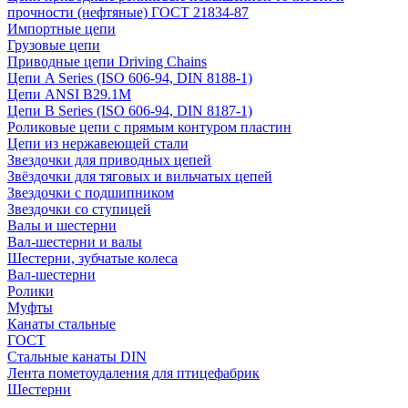
прочности (нефтяные) ГОСТ 21834-87
Импортные цепи
Грузовые цепи
Приводные цепи Driving Chains
Цепи A Series (ISO 606-94, DIN 8188-1)
Цепи ANSI B29.1M
Цепи B Series (ISO 606-94, DIN 8187-1)
Роликовые цепи с прямым контуром пластин
Цепи из нержавеющей стали
Звездочки для приводных цепей
Звёздочки для тяговых и вильчатых цепей
Звездочки с подшипником
Звездочки со ступицей
Валы и шестерни
Вал-шестерни и валы
Шестерни, зубчатые колеса
Вал-шестерни
Ролики
Муфты
Канаты стальные
ГОСТ
Стальные канаты DIN
Лента пометоудаления для птицефабрик
Шестерни